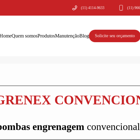
(11) 4114-9633
(11) 96
Home
Quem somos
Produtos
Manutenção
Blog
Solicite seu orçamento
GRENEX CONVENCIO
bombas engrenagem
convencional