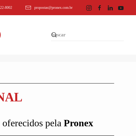
622-8002
propostas@pronex.com.br
NAL
 oferecidos pela
Pronex