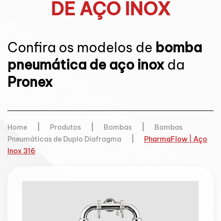
DE AÇO INOX
Confira os modelos de
bomba
pneumática de aço inox
da
Pronex
Home
Produtos
Bombas
Bombas
Pneumáticas de Duplo Diafragma
PharmaFlow | Aço
Inox 316