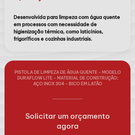
Desenvolvida para limpeza com água quente
em processos com necessidade de
higienização térmica, como laticínios,
frigoríficos e cozinhas industriais.
PISTOLA DE LIMPEZA DE ÁGUA QUENTE - MODELO
DURAFLOW LITE - MATERIAL DE CONSTRUÇÃO:
AÇO INOX 304 - BICO EM LATÃO
Solicitar um orçamento
agora