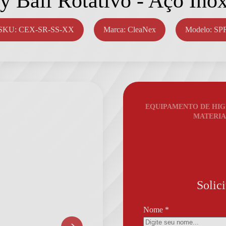
y Ball Rotativo - Aço Ino
SKU: CEX-SR-SS-XX
Marca: CleaNex
Modelo: SP
EQUIPAMENTO DE HIGI
MATERIA
Solic
Nome
*