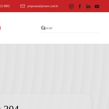
622-8002
propostas@pronex.com.br