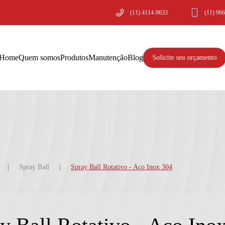
(11) 4114-9633
(11) 96
Home
Quem somos
Produtos
Manutenção
Blog
Solicite seu orçamento
Spray Ball
Spray Ball Rotativo - Aço Inox 304